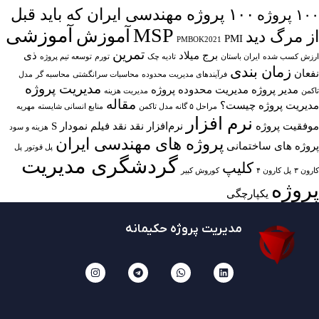
۱۰۰ پروژه مهندسی ایران که باید قبل
۱۰۰ پروژه
MSP
آموزشی
آموزش
از مرگ دید
PMI
PMBOK2021
تمرین
برج میلاد
ذی
ارزش کسب شده
ایران باستان
تادیه چک
تورم
توسعه تیم پروژه
زمان بندی
نفعان
فرآیندهای مدیریت محدوده
محاسبات سرانگشتی
محاسبه گر
مدل
مدیریت پروژه
مدیر پروژه
مدیریت محدوده پروژه
تاکمن
مدیریت هزینه
مقاله
مدیریت پروژه چیست؟
مراحل ۵ گانه مدل تاکمن
منابع انسانی شایسته
مهریه
نرم افزار
موفقیت پروژه
نرم‌افزار
نقد
نقد فیلم
نمودار S
هزینه و سود
پروژه های مهندسی ایران
پروژه های ساختمانی
پل قوتور
پل
گردشگری مدیریت
کلیپ
کارون ۳
پل کارون ۴
کوروش کبیر
پروژه
یکپارچگی
مدیریت پروژه حکیمانه