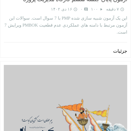
۷ دقیقه
۱۰۰
۰
۱۶ دی ۱۴۰۲
query_builder
comment
play_arrow
query_builder
این یک آزمون شبیه سازی شده PMP با 7 سوال است. سوالات این
آزمون مرتبط با دامنه های عملکردی عدم قطعیت PMBOK ویرایش 7
است.
جزئیات