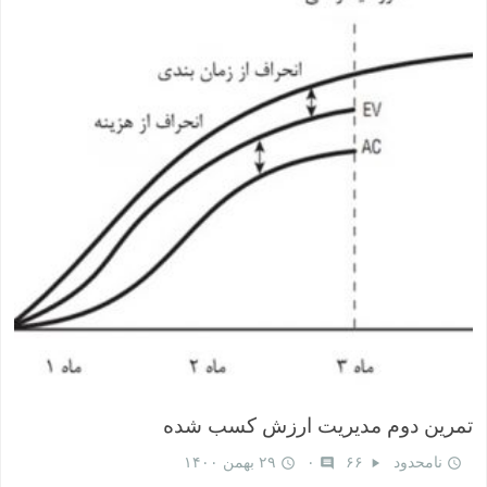
تمرین دوم مدیریت ارزش کسب‌ شده
نامحدود
۶۶
۰
۲۹ بهمن ۱۴۰۰
query_builder
comment
play_arrow
query_builder