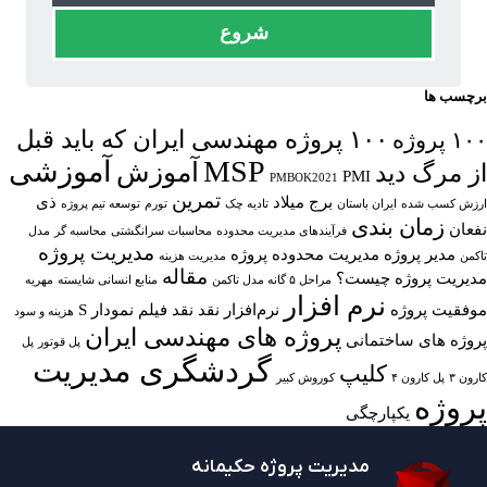
شروع
برچسب ها
۱۰۰ پروژه مهندسی ایران که باید قبل
۱۰۰ پروژه
MSP
آموزشی
آموزش
از مرگ دید
PMI
PMBOK2021
تمرین
برج میلاد
ذی
ارزش کسب شده
ایران باستان
تادیه چک
تورم
توسعه تیم پروژه
زمان بندی
نفعان
فرآیندهای مدیریت محدوده
محاسبات سرانگشتی
محاسبه گر
مدل
مدیریت پروژه
مدیر پروژه
مدیریت محدوده پروژه
تاکمن
مدیریت هزینه
مقاله
مدیریت پروژه چیست؟
مراحل ۵ گانه مدل تاکمن
منابع انسانی شایسته
مهریه
نرم افزار
موفقیت پروژه
نرم‌افزار
نقد
نقد فیلم
نمودار S
هزینه و سود
پروژه های مهندسی ایران
پروژه های ساختمانی
پل قوتور
پل
گردشگری مدیریت
کلیپ
کارون ۳
پل کارون ۴
کوروش کبیر
پروژه
یکپارچگی
مدیریت پروژه حکیمانه