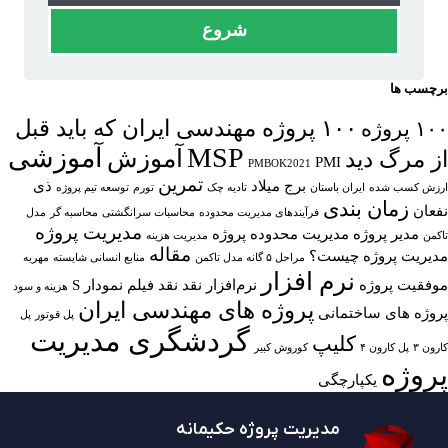
شروع
برچسب ها
۱۰۰ پروژه مهندسی ایران که باید قبل
۱۰۰ پروژه
MSP
آموزشی
آموزش
از مرگ دید
PMI
PMBOK2021
تمرین
برج میلاد
ذی
ارزش کسب شده
ایران باستان
تادیه چک
تورم
توسعه تیم پروژه
زمان بندی
نفعان
فرآیندهای مدیریت محدوده
محاسبات سرانگشتی
محاسبه گر
مدل
مدیریت پروژه
مدیر پروژه
مدیریت محدوده پروژه
تاکمن
مدیریت هزینه
مقاله
مدیریت پروژه چیست؟
مراحل ۵ گانه مدل تاکمن
منابع انسانی شایسته
مهریه
نرم افزار
موفقیت پروژه
نرم‌افزار
نقد
نقد فیلم
نمودار S
هزینه و سود
پروژه های مهندسی ایران
پروژه های ساختمانی
پل قوتور
پل
گردشگری مدیریت
کلیپ
کارون ۳
پل کارون ۴
کوروش کبیر
پروژه
یکپارچگی
مدیریت پروژه حکیمانه