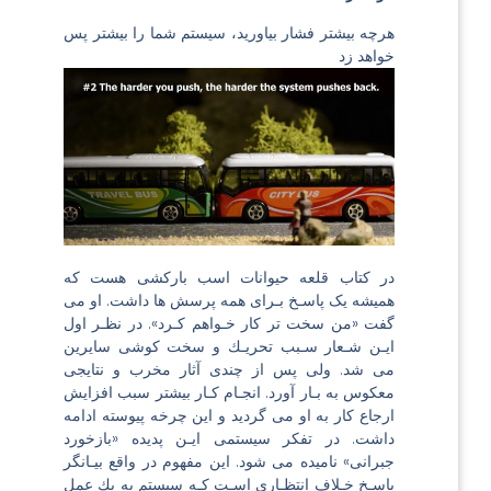
هرچه بیشتر فشار بیاورید، سیستم شما را بیشتر پس
خواهد زد
در كتاب قلعه حیوانات اسب باركشی هست كه
همیشه یک پاسـخ بـرای همه پرسش ها داشت. او می
گفت «من سخت تر كار خـواهم كـرد». در نظـر اول
ایـن شـعار سـبب تحریـك و سخت كوشی سایرین
می شد. ولی پس از چندی آثار مخرب و نتایجی
معكوس به بـار آورد. انجـام كـار بیشتر سبب افزایش
ارجاع كار به او می گردید و این چرخه پیوسته ادامه
داشت. در تفكر سیستمی ایـن پدیده «بازخورد
جبرانی» نامیده می شود. این مفهوم در واقع بیـانگر
پاسـخ خـلاف انتظـاری اسـت كـه سیستم به یك عمل