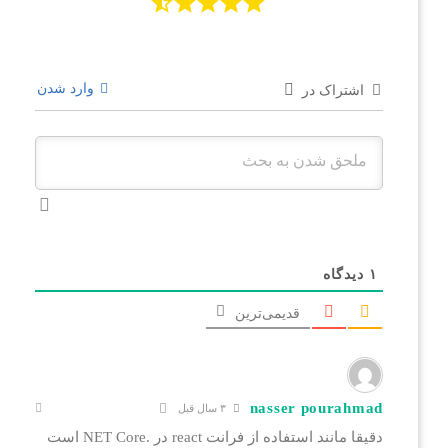
وارد شدن
اشتراک در
۱
دیدگاه
قدیمی‌ترین
nasser pourahmad
۳ سال قبل
دقیقا مانند استفاده از فرانت react در .NET Core است