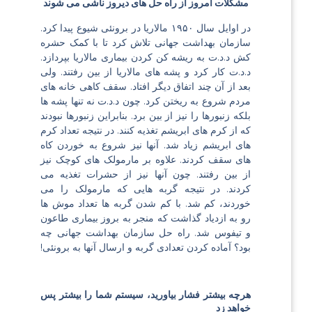
مشکلات امروز از راه حل های دیروز ناشی می شوند
در اوایل سال ۱۹۵۰ مالاریا در برونئی شیوع پیدا کرد.
سازمان بهداشت جهانی تلاش کرد تا با کمک حشره
کش د.د.ت به ریشه کن کردن بیماری مالاریا بپردازد.
د.د.ت کار کرد و پشه های مالاریا از بین رفتند. ولی
بعد از آن چند اتفاق دیگر افتاد. سقف کاهی خانه های
مردم شروع به ریختن کرد. چون د.د.ت نه تنها پشه ها
بلکه زنبورها را نیز از بین برد. بنابراین زنبورها نبودند
که از کرم های ابریشم تغذیه کنند. در نتیجه تعداد کرم
های ابریشم زیاد شد. آنها نیز شروع به خوردن کاه
های سقف کردند. علاوه بر مارمولک های کوچک نیز
از بین رفتند. چون آنها نیز از حشرات تغذیه می
کردند. در نتیجه گربه هایی که مارمولک را می
خوردند، کم شد. با کم شدن گربه ها تعداد موش ها
رو به ازدیاد گذاشت که منجر به بروز بیماری طاعون
و تیفوس شد. راه حل سازمان بهداشت جهانی چه
بود؟ آماده کردن تعدادی گربه و ارسال آنها به برونئی!
هرچه بیشتر فشار بیاورید، سیستم شما را بیشتر پس
خواهد زد