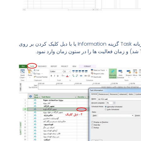
مشابه روش بالا می توان (از طریق زبانه Task گزینه Information یا با دبل کلیک کردن بر روی