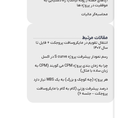
اژدهای خفته (ژوگه لیانگ)، راه دستیابی به
موفقیت در پروژه ها
محاسبه‌گر مالیات
مقالات مرتبط
انتقال تقویم در مایکروسافت پروجکت + فایل تا
سال ۱۴۰۷
رسم نمودار پیشرفت پروژه S curve در اکسل
چرا به زمان بندی پروژه CPM می گویند (CPM به
زبان ساده با مثال)
هر پروژه (چه کوچک و بزرگ) به یک WBS نیاز دارد
درصد پیشرفت وزنی (گام به گام با مایکروسافت
پروجکت – جلسه ۶)