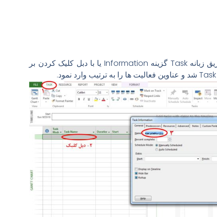
جهت ورود فعالیت ها می توان از طریق زبانه Task گزینه Information یا با دبل کلیک کردن بر