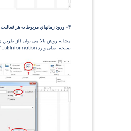
۳- ورود زمانهاي مربوط به هر فعاليت
صفحه اصلی وارد Task Information شد) و زمان فعالیت ها را در ستون زمان وارد نمود.