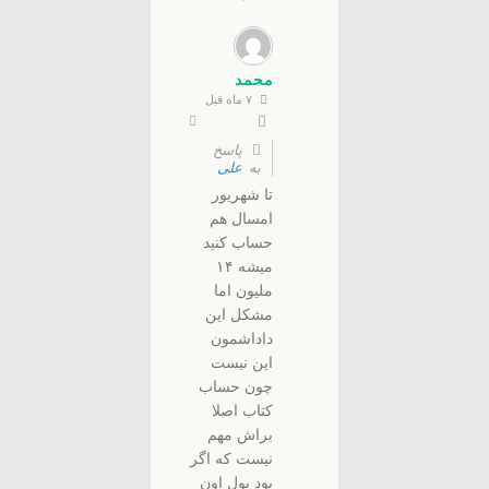
محمد
۷ ماه قبل
پاسخ
به
علی
تا شهریور
امسال هم
حساب کنید
میشه ۱۴
ملیون اما
مشکل این
داداشمون
این نیست
چون حساب
کتاب اصلا
براش مهم
نیست که اگر
بود پول اون