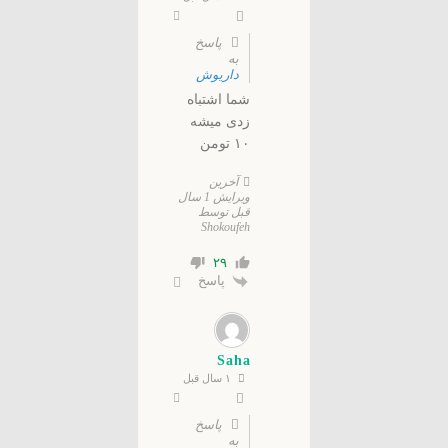
پاسخ
به
داریوش
شما اشتباه
زدی میشه
۱۰ تومن
آخرین
ویرایش 1 سال
قبل توسط
Shokoufeh
۲۹
پاسخ
Saha
۱ سال قبل
پاسخ
به