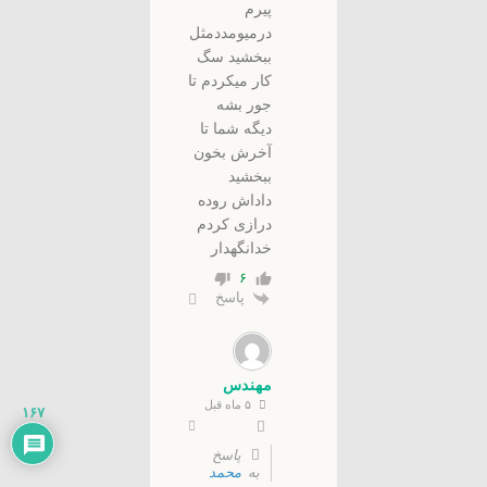
پیرم
درمیومددمثل
ببخشید سگ
کار میکردم تا
جور بشه
دیگه شما تا
آخرش بخون
ببخشید
داداش روده
درازی کردم
خدانگهدار
۶
پاسخ
مهندس
۵ ماه قبل
۱۶۷
پاسخ
به
محمد