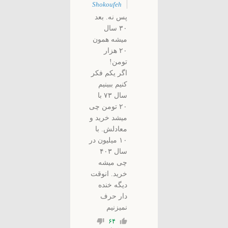
Shokoufeh
پس نه. بعد
۳۰ سال
میشه همون
۲۰ هزار
تومن!
اگر یکم فکر
کنیم ببینیم
سال ۷۳ با
۲۰ تومن چی
میشد خرید و
معادلش. با
۱۰ میلیون در
سال ۴۰۳
چی میشه
خرید. انوقت
دیگه خنده
دار حرف
نمیزنیم
۶۴