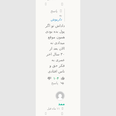
پاسخ
به
داریوش
داداش تو اگر
پول بده بودی
همون موقع
میدادی نه
الان بعد از
۳۰ سال اخر
عمری به
فکر حق و
ناس افتادی
۱۰۴
پاسخ
ممد
۱۱ ماه قبل