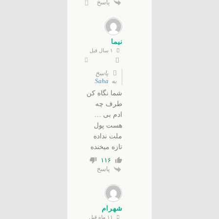
پاسخ
نیما
۱ سال قبل
پاسخ
به
Saha
شما نگاه کن
طرف چه
ادم بی …
هست پول
ملت نداده
تازه میخنده
۱۱۶
پاسخ
شهرام
۱۱ ماه قبل