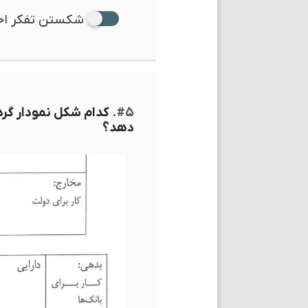
شکستن تفکر احس
#۵.
کدام شکل نمودار گردش
دهد؟