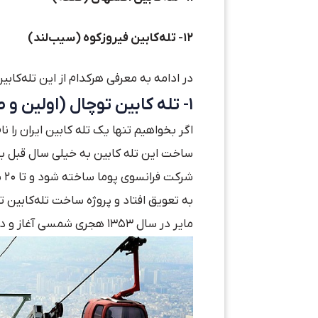
۱۲- تله‌کابین فیروزکوه (سیب‌لند)
در ادامه به معرفی هرکدام از این تله‌کابین
۱- تله کابین توچال (اولین و طولانی ترین)
اگر بخواهیم تنها یک تله کابین ایران را ن
شر
به تعویق افتاد و پروژه ساخت تله‌کابین
مایر در سال ۱۳۵۳ هجری شمسی آغاز و در پاییز ۱۳۵۶ مراسم افتتاحیه آن برگزار شد.